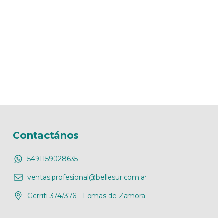
Contactános
5491159028635
ventas.profesional@bellesur.com.ar
Gorriti 374/376 - Lomas de Zamora