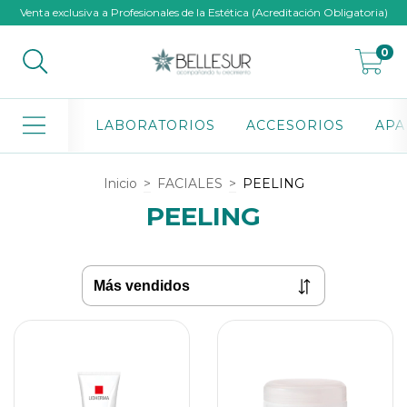
Venta exclusiva a Profesionales de la Estética (Acreditación Obligatoria)
0
LABORATORIOS
ACCESORIOS
APA
Inicio
>
FACIALES
>
PEELING
PEELING