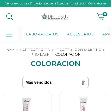
Venta exclusiva a Profesionales de la Estética (Acreditación Obligatoria)
0
LABORATORIOS
ACCESORIOS
APA
Inicio
>
LABORATORIOS
>
IDRAET
>
PRO MAKE UP
>
PRO LASH
>
COLORACION
COLORACION