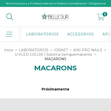
Venta exclusiva a Profesionales de la Estética (Acreditación Obligatoria)
0
LABORATORIOS
ACCESORIOS
APA
Inicio
>
LABORATORIOS
>
IDRAET
>
KIKI PRO NAILS
>
U-VLED COLOR / Sistema Semipermanente
>
MACARONS
MACARONS
Próximamente