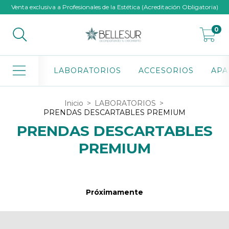
Venta exclusiva a Profesionales de la Estética (Acreditación Obligatoria)
0
LABORATORIOS
ACCESORIOS
APA
Inicio
>
LABORATORIOS
>
PRENDAS DESCARTABLES PREMIUM
PRENDAS DESCARTABLES
PREMIUM
Próximamente