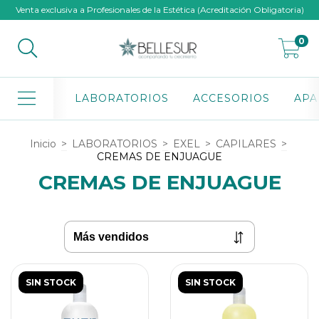
Venta exclusiva a Profesionales de la Estética (Acreditación Obligatoria)
0
LABORATORIOS
ACCESORIOS
APA
Inicio
>
LABORATORIOS
>
EXEL
>
CAPILARES
>
CREMAS DE ENJUAGUE
CREMAS DE ENJUAGUE
SIN STOCK
SIN STOCK