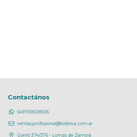
Contactános
5491159028635
ventas.profesional@bellesur.com.ar
Gorriti 374/376 - Lomas de Zamora