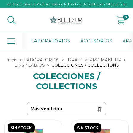
Venta exclusiva a Profesionales de la Estética (Acreditación Obligatoria)
0
LABORATORIOS
ACCESORIOS
APA
Inicio
>
LABORATORIOS
>
IDRAET
>
PRO MAKE UP
>
LIPS / LABIOS
>
COLECCIONES / COLLECTIONS
COLECCIONES /
COLLECTIONS
SIN STOCK
SIN STOCK