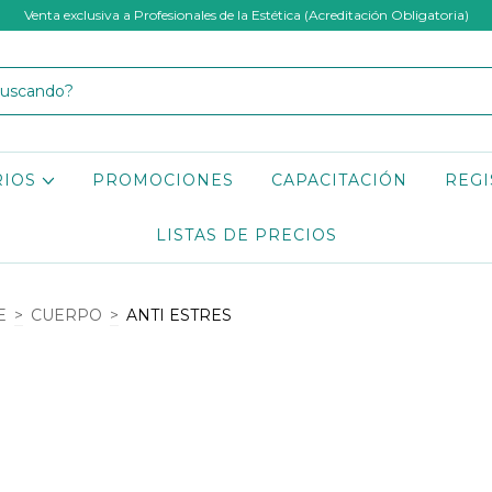
Venta exclusiva a Profesionales de la Estética (Acreditación Obligatoria)
RIOS
PROMOCIONES
CAPACITACIÓN
REGI
LISTAS DE PRECIOS
E
>
CUERPO
>
ANTI ESTRES