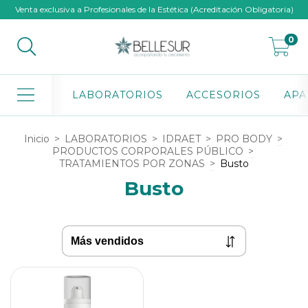
Venta exclusiva a Profesionales de la Estética (Acreditación Obligatoria)
0
LABORATORIOS
ACCESORIOS
APA
Inicio
>
LABORATORIOS
>
IDRAET
>
PRO BODY
>
PRODUCTOS CORPORALES PÚBLICO
>
TRATAMIENTOS POR ZONAS
>
Busto
Busto