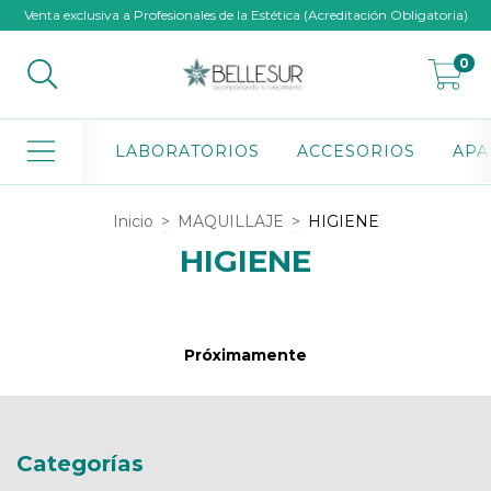
Venta exclusiva a Profesionales de la Estética (Acreditación Obligatoria)
0
LABORATORIOS
ACCESORIOS
APA
Inicio
>
MAQUILLAJE
>
HIGIENE
HIGIENE
Próximamente
Categorías