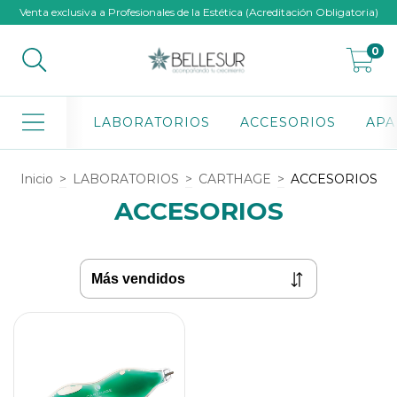
Venta exclusiva a Profesionales de la Estética (Acreditación Obligatoria)
0
LABORATORIOS
ACCESORIOS
APA
Inicio
>
LABORATORIOS
>
CARTHAGE
>
ACCESORIOS
ACCESORIOS