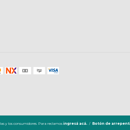
las y los consumidores. Para reclamos
ingresá acá.
/
Botón de arrepent