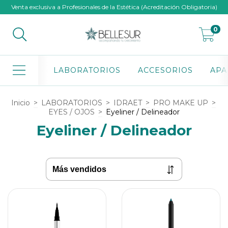
Venta exclusiva a Profesionales de la Estética (Acreditación Obligatoria)
0
LABORATORIOS
ACCESORIOS
APA
Inicio
>
LABORATORIOS
>
IDRAET
>
PRO MAKE UP
>
EYES / OJOS
>
Eyeliner / Delineador
Eyeliner / Delineador