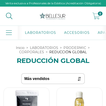
Venta exclusiva a Profesionales de la Estética (Acreditación Obligatoria)
0
LABORATORIOS
ACCESORIOS
APA
Inicio
>
LABORATORIOS
>
PRODERMIC
>
CORPORALES
>
REDUCCIÓN GLOBAL
REDUCCIÓN GLOBAL